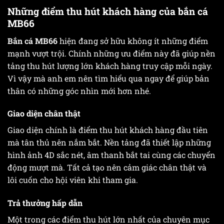
Những điểm thu hút khách hàng của bắn cá
MB66
Bắn cá MB66
hiện đang sở hữu không ít những điểm
mạnh vượt trội. Chính những ưu điểm này đã giúp nền
tảng thu hút lượng lớn khách hàng truy cập mỗi ngày.
Vì vậy mà anh em nên tìm hiểu qua ngay để giúp bản
thân có những góc nhìn mới hơn nhé.
Giao diện chân thật
Giao diện chính là điểm thu hút khách hàng đầu tiên
mà tân thủ nên nắm bắt. Nền tảng đã thiết lập những
hình ảnh 4D sắc nét, âm thanh bắt tai cùng các chuyển
động mượt mà. Tất cả tạo nên cảm giác chân thật và
lôi cuốn cho hội viên khi tham gia.
Trả thưởng hấp dẫn
Một trong các điểm thu hút lớn nhất của chuyên mục