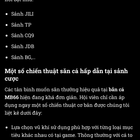
Sảnh JILI
Sảnh TP
Sảnh CQ9
Sảnh JDB
Sảnh BG,…
Một số chiến thuật săn cá hấp dẫn tại sảnh
cược
Các tân binh muốn săn thưởng hiệu quả tại
bắn cá
MB66
hiện đang khá đơn giản. Hội viên chỉ cần áp
dụng ngay một số chiến thuật cơ bản được chúng tôi
liệt kê dưới đây:
Lựa chọn vũ khí sử dụng phù hợp với từng loại mục
tiêu khác nhau có tại game. Thông thường với cá to