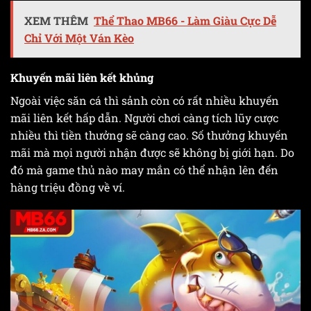
XEM THÊM
Thể Thao MB66 - Làm Giàu Cực Dễ
Chỉ Với Một Ván Kèo
Khuyến mãi liên kết khủng
Ngoài việc săn cá thì sảnh còn có rất nhiều khuyến
mãi liên kết hấp dẫn. Người chơi càng tích lũy cược
nhiều thì tiền thưởng sẽ càng cao. Số thưởng khuyến
mãi mà mọi người nhận được sẽ không bị giới hạn. Do
đó mà game thủ nào may mắn có thể nhận lên đến
hàng triệu đồng về ví.