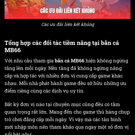
Các ưu đãi liên kết khủng
Tổng hợp các đối tác tiềm năng tại bắn cá
MB66
Với nhu cầu tham gia
bắn cá MB66
hiện không ngừng
tăng lên mỗi ngày. Nền tảng đã không ngừng nâng
cấp và hợp tác với nhiều đơn vị cung cấp game khác
nhau. Mỗi nhà phát hành game đều sở hữu những ưu
điểm riêng cùng các dịch vụ uy tín.
Bất kỳ đơn vị nào tại chuyên mục cũng đều có tầm
quan trọng rất lớn. Mang đến cho game thủ hàng chụp
trò chơi đẳng cấp mỗi ngày. Vì vậy mà các tân binh
mới nhập môn nên tham khảo qua ngay một số đơn vị
nổi bật như: