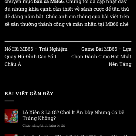
chuyên mục
bắn cá MB66
. Chúng tôi đã cập nhật đầy
đủ những khía cạnh cần thiết về sảnh cược để tân thủ
dễ dàng nắm bắt. Chúc anh em thông qua bài viết trên
sẽ săn thưởng thành công và mãn nhãn tại MB66 nhé.
Nổ Hũ MB66 – Trải Nghiệm
Game Bài MB66 – Lựa
Quay Hũ Đỉnh Cao Số 1
Chọn Đánh Cược Hot Nhất
Châu Á
Nền Tảng
BÀI VIẾT GẦN ĐÂY
Lô Xiên 3 Là Gì? Chơi Ít Ăn Dày Nhưng Có Dễ
Trúng Không?
ở
Chức năng bình luận bị tắt
Lô
Xiên