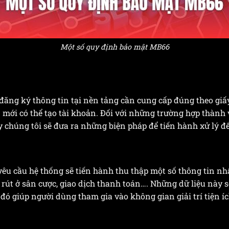
Một số quy định bảo mật MB66
đăng ký thông tin tại nền tảng cần cung cấp đúng theo giấy
n mới có thể tạo tài khoản. Đối với những trường hợp thành v
y chúng tôi sẽ đưa ra những biện pháp để tiến hành xử lý 
êu cầu hệ thống sẽ tiến hành thu thập một số thông tin nhấ
– rút ở sân cược, giao dịch thanh toán…. Những dữ liệu này
 đó giúp người dùng tham gia vào không gian giải trí tiện íc