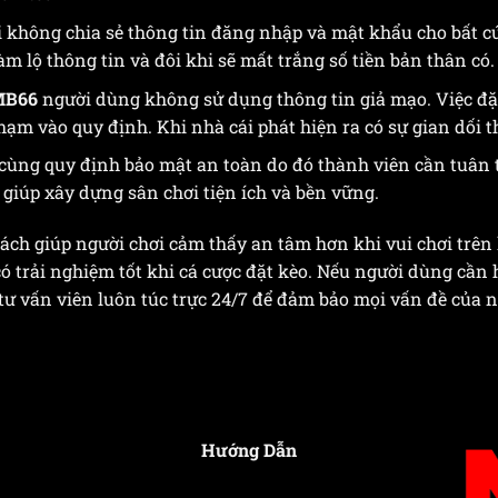
 không chia sẻ thông tin đăng nhập và mật khẩu cho bất cứ 
m lộ thông tin và đôi khi sẽ mất trắng số tiền bản thân có
 MB66
người dùng không sử dụng thông tin giả mạo. Việc đặt
m vào quy định. Khi nhà cái phát hiện ra có sự gian dối th
 cùng quy định bảo mật an toàn do đó thành viên cần tuân t
 giúp xây dựng sân chơi tiện ích và bền vững.
cách giúp người chơi cảm thấy an tâm hơn khi vui chơi trê
có trải nghiệm tốt khi cá cược đặt kèo. Nếu người dùng cần h
ư vấn viên luôn túc trực 24/7 để đảm bảo mọi vấn đề của n
Hướng Dẫn