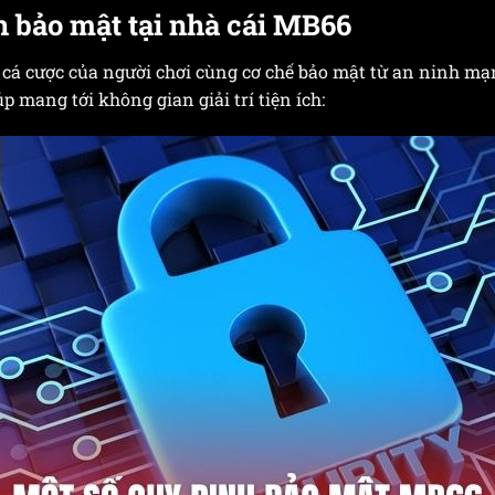
h bảo mật tại nhà cái MB66
 cá cược của người chơi cùng cơ chế bảo mật từ an ninh mạ
úp mang tới không gian giải trí tiện ích: