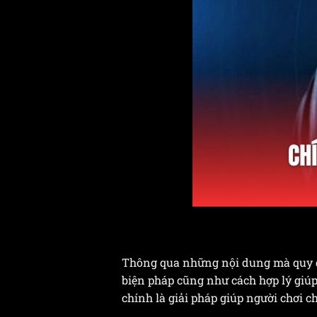
Thông qua những nội dung mà quy đị
biện pháp cũng như cách hợp lý giú
chính là giải pháp giúp người chơi 