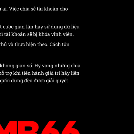
ai. Việc chia sẻ tài khoản cho
.
 cược gian lận hay sử dụng dữ liệu
ì tài khoản sẽ bị khóa vĩnh viễn.
hủ và thực hiện theo. Cách tôn
n không gian số. Hy vọng những chia
ỗ trợ khi tiến hành giải trí hãy liên
gười dùng đều được giải quyết.