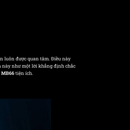
hân luôn được quan tâm. Điều này
h này như một lời khẳng định chắc
t MB66
tiện ích.