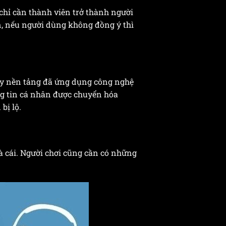
 chỉ cần thành viên trở thành người
n, nếu người dùng không đồng ý thì
nay nền tảng đã ứng dụng công nghệ
ng tin cá nhân được chuyển hóa
bị lộ.
à cái. Người chơi cũng cần có những