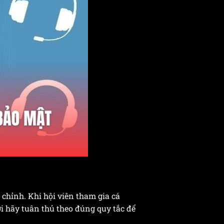
chỉnh. Khi hội viên tham gia cá
i hãy tuân thủ theo đúng quy tắc để