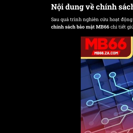
Nội dung về chính sác
Sau quá trình nghiên cứu hoạt động
chính sách bảo mật MB66
chi tiết gi