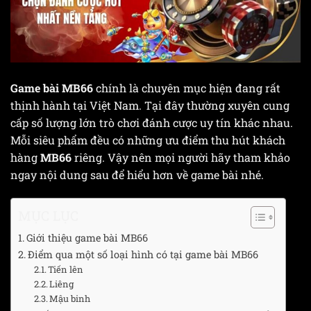
Game bài MB66
chính là chuyên mục hiện đang rất
thịnh hành tại Việt Nam. Tại đây thường xuyên cung
cấp số lượng lớn trò chơi đánh cược uy tín khác nhau.
Mỗi siêu phẩm đều có những ưu điểm thu hút khách
hàng
MB66
riêng. Vậy nên mọi người hãy tham khảo
ngay nội dung sau để hiểu hơn về game bài nhé.
MỤC LỤC
Giới thiệu game bài MB66
Điểm qua một số loại hình có tại game bài MB66
Tiến lên
Liêng
Mậu binh