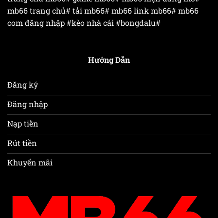
mb66 trang chủ# tải mb66# mb66 link mb66# mb66
com đăng nhập #
kèo nhà cái
#
bongdalu
#
Hướng Dẫn
Đăng ký
Đăng nhập
Nạp tiền
Rút tiền
Khuyến mãi