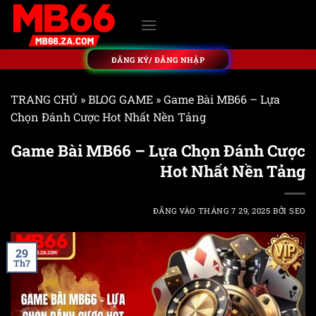
Bỏ
qua
nội
dung
ĐĂNG KÝ/ ĐĂNG NHẬP
TRANG CHỦ
»
BLOG GAME
»
Game Bài MB66 – Lựa
Chọn Đánh Cược Hot Nhất Nền Tảng
Game Bài MB66 – Lựa Chọn Đánh Cược
Hot Nhất Nền Tảng
ĐĂNG VÀO
THÁNG 7 29, 2025
BỞI
SEO
29
Th7