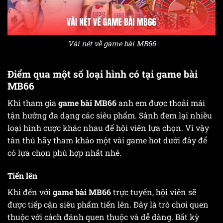
Vài nét về game bài MB66
Điểm qua một số loại hình có tại game bài
MB66
Khi tham gia
game bài MB66
anh em được thoải mái
tận hưởng đa dạng các siêu phẩm. Sảnh đem lại nhiều
loại hình cược khác nhau để hội viên lựa chọn. Vì vậy
tân thủ hãy tham khảo một vài game hot dưới đây để
có lựa chọn phù hợp nhất nhé.
Tiến lên
Khi đến với
game bài MB66
trực tuyến, hội viên sẽ
được tiếp cận siêu phẩm tiến lên. Đây là trò chơi quen
thuộc với cách đánh quen thuộc và dễ dàng. Bất kỳ