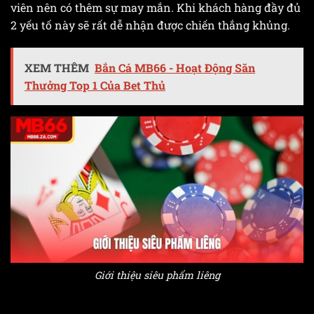
viên nên có thêm sự may mắn. Khi khách hàng đầy đủ
2 yếu tố này sẽ rất dễ nhận được chiến thắng khủng.
XEM THÊM
Bắn Cá MB66 - Hoạt Động Săn
Thưởng Top 1 Của Bet Thủ
Giới thiệu siêu phẩm liêng