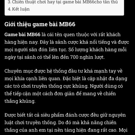
Chiến thuật chơi hay tại game bài MB66cho tân thủ
Kết luận
Giới thiệu game bài MB66
Game bài MB66
là cái tên quen thuộc với rất khách
hàng hiện nay. Đây là sảnh cược khá nổi tiếng và được
mọi người săn đón liên tục. Số lượng khách hàng mỗi
ngày tại sảnh có thể lên đến 700 nghìn lượt.
Chuyên mục được hệ thống đầu tư khá mạnh tay về
mọi khía cạnh liên quan. Đặc biệt là cập nhật đa dạng
các trò chơi truyền thống cực khủng. Người dùng có
thể tiếp cận một cách đơn giản để mang về chiến
thắng khủng.
Được biết tất cả siêu phẩm đánh cược đều giữ nguyên
luật chơi truyền thống. Do đó mà khả năng chiến
thắng của anh em tại nền tảng hiện đang rất cao. Mọi