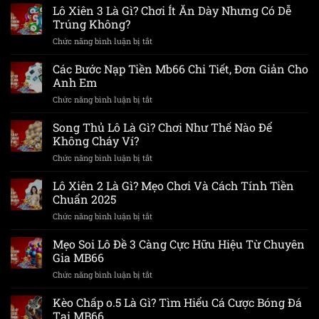
Lô Xiên 3 Là Gì? Chơi Ít Ăn Dày Nhưng Có Dễ
Trúng Không?
ở
Chức năng bình luận bị tắt
Lô
Xiên
Các Bước Nạp Tiền Mb66 Chi Tiết, Đơn Giản Cho
3
Anh Em
Là
ở
Chức năng bình luận bị tắt
Gì?
Các
Chơi
Bước
Song Thủ Lô Là Gì? Chơi Như Thế Nào Để
Ít
Nạp
Ăn
Không Cháy Ví?
Tiền
Dày
ở
Chức năng bình luận bị tắt
Mb66
Nhưng
Song
Chi
Có
Thủ
Lô Xiên 2 Là Gì? Mẹo Chơi Và Cách Tính Tiền
Tiết,
Dễ
Lô
Đơn
Chuẩn 2025
Trúng
Là
Giản
Không?
ở
Chức năng bình luận bị tắt
Gì?
Cho
Lô
Chơi
Anh
Xiên
Mẹo Soi Lô Đề 3 Càng Cực Hữu Hiệu Từ Chuyên
Như
Em
2
Thế
Gia MB66
Là
Nào
ở
Chức năng bình luận bị tắt
Gì?
Để
Mẹo
Mẹo
Không
Soi
Kèo Chấp o.5 Là Gì? Tìm Hiểu Cá Cược Bóng Đá
Chơi
Cháy
Lô
Và
Tại MB66
Ví?