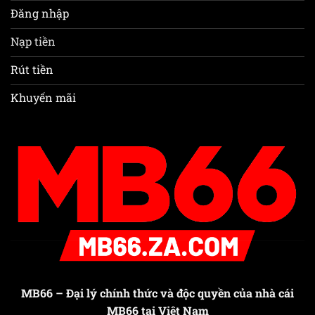
Đăng nhập
Nạp tiền
Rút tiền
Khuyến mãi
MB66
– Đại lý chính thức và độc quyền của nhà cái
MB66 tại Việt Nam