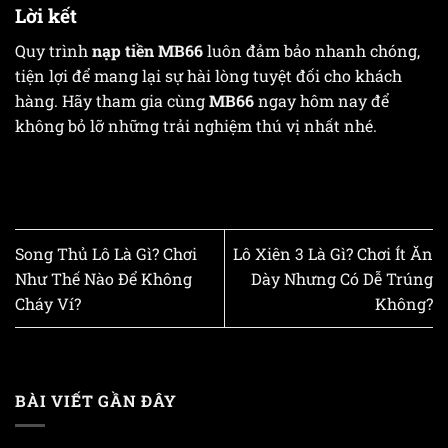
Lời kết
Quy trình
nạp tiền MB66
luôn đảm bảo nhanh chóng,
tiện lợi để mang lại sự hài lòng tuyệt đối cho khách
hàng. Hãy tham gia cùng
MB66
ngay hôm nay để
không bỏ lỡ những trải nghiệm thú vị nhất nhé.
Song Thủ Lô Là Gì? Chơi
Lô Xiên 3 Là Gì? Chơi Ít Ăn
Như Thế Nào Để Không
Dày Nhưng Có Dễ Trúng
Cháy Ví?
Không?
BÀI VIẾT GẦN ĐÂY