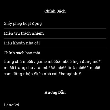
4
Xếp
Cách
Hạng
Chọn
1
Chính Sách
Số
Chuẩn
Như
Giấy phép hoạt động
Chuyên
Gia
Miễn trừ trách nhiệm
Điều khoản nhà cái
Chính sách bảo mật
trang chủ mb66# game mb66# mb66 hiện đang mở#
mb66 trang chủ# tải mb66# mb66 link mb66# mb66
com đăng nhập #
kèo nhà cái
#
bongdalu
#
Hướng Dẫn
Đăng ký