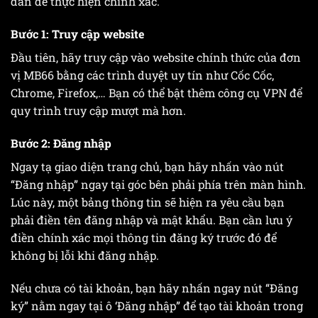
dẫn để thực hiện chính xác.
Bước 1: Truy cập website
Đầu tiên, hãy truy cập vào website chính thức của đơn
vị MB66 bằng các trình duyệt uy tín như Cốc Cốc,
Chrome, Firefox,… Bạn có thể bật thêm công cụ VPN để
quy trình truy cập mượt mà hơn.
Bước 2: Đăng nhập
Ngay tạ giao diện trang chủ, bạn hãy nhấn vào nút
“Đăng nhập” ngay tại góc bên phải phía trên màn hình.
Lúc này, một bảng thông tin sẽ hiện ra yêu cầu bạn
phải điền tên đăng nhập và mật khẩu. Bạn cần lưu ý
điền chính xác mọi thông tin đăng ký trước đó để
không bị lỗi khi đăng nhập.
Nếu chưa có tài khoản, bạn hãy nhấn ngay nút “Đăng
ký” nằm ngay tại ô ‘Đăng nhập” để tạo tài khoản trong