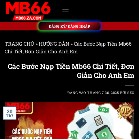
Bỏ
qua
nội
dung
ĐĂNG KÝ/ ĐĂNG NHẬP
TRANG CHỦ
»
HƯỚNG DẪN
»
Các Bước Nạp Tiền Mb66
Chi Tiết, Đơn Giản Cho Anh Em
Các Bước Nạp Tiền Mb66 Chi Tiết, Đơn
Giản Cho Anh Em
ĐĂNG VÀO
THÁNG 7 30, 2025
BỞI
SEO
30
Th7