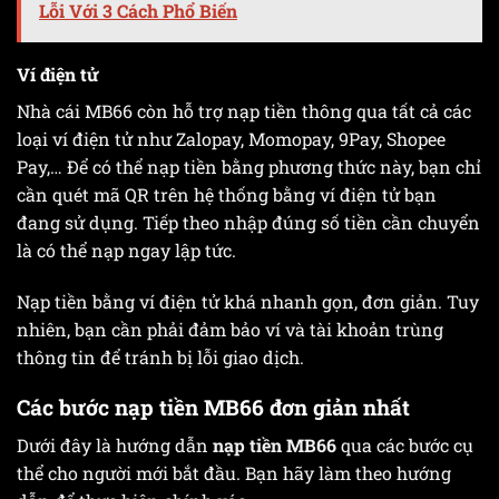
Lỗi Với 3 Cách Phổ Biến
Ví điện tử
Nhà cái MB66 còn hỗ trợ nạp tiền thông qua tất cả các
loại ví điện tử như Zalopay, Momopay, 9Pay, Shopee
Pay,… Để có thể nạp tiền bằng phương thức này, bạn chỉ
cần quét mã QR trên hệ thống bằng ví điện tử bạn
đang sử dụng. Tiếp theo nhập đúng số tiền cần chuyển
là có thể nạp ngay lập tức.
Nạp tiền bằng ví điện tử khá nhanh gọn, đơn giản. Tuy
nhiên, bạn cần phải đảm bảo ví và tài khoản trùng
thông tin để tránh bị lỗi giao dịch.
Các bước nạp tiền MB66 đơn giản nhất
Dưới đây là hướng dẫn
nạp tiền MB66
qua các bước cụ
thể cho người mới bắt đầu. Bạn hãy làm theo hướng