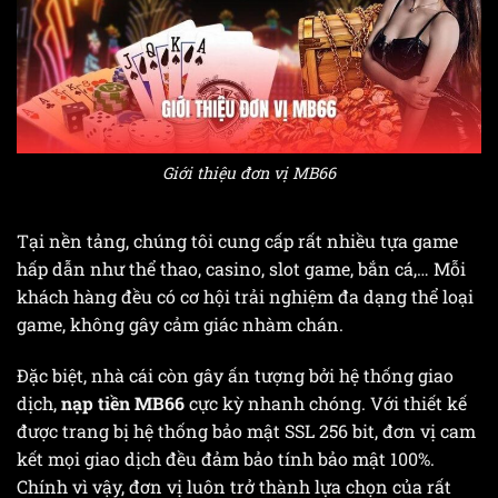
Giới thiệu đơn vị MB66
Tại nền tảng, chúng tôi cung cấp rất nhiều tựa game
hấp dẫn như thể thao, casino, slot game, bắn cá,… Mỗi
khách hàng đều có cơ hội trải nghiệm đa dạng thể loại
game, không gây cảm giác nhàm chán.
Đặc biệt, nhà cái còn gây ấn tượng bởi hệ thống giao
dịch,
nạp tiền MB66
cực kỳ nhanh chóng. Với thiết kế
được trang bị hệ thống bảo mật SSL 256 bit, đơn vị cam
kết mọi giao dịch đều đảm bảo tính bảo mật 100%.
Chính vì vậy, đơn vị luôn trở thành lựa chọn của rất