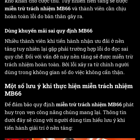
khó khăn cho cược thủ. Tuy nhiên nền tảng sẽ được
miễn trừ trách nhiệm MB66
và thành viên cần chịu
hoàn toàn lỗi do bản thân gây ra.
Dùng khuyến mãi sai quy định MB66
Nhiều thành viên khi tiến hành nhận ưu đãi ở nền
tảng tuy nhiên lại gặp phải trường hợp lỗi do đọc sai
quy chế. Đối với vấn đề này nền tảng sẽ được miễn trừ
trách nhiệm hoàn toàn. Bởi lỗi xảy ra từ chính người
dùng trong không gian số do việc không cẩn thận.
Một số lưu ý khi thực hiện miễn trách nhiệm
MB66
Để đảm bảo quy định
miễn trừ trách nhiệm MB66
phát
huy trọn vẹn công năng chúng mang lại. Thông tin
dưới đây sẽ cùng với người dùng tìm hiểu lưu ý khi
tiến hành giải trí ở nền tảng: