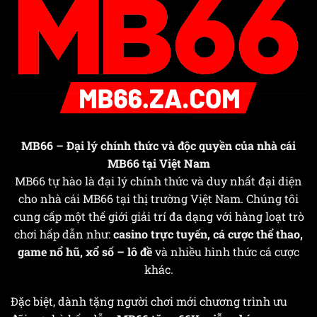
MB66
– Đại lý chính thức và độc quyền của nhà cái
MB66 tại Việt Nam
MB66 tự hào là đại lý chính thức và duy nhất đại diện
cho nhà cái MB66 tại thị trường Việt Nam. Chúng tôi
cung cấp một thế giới giải trí đa dạng với hàng loạt trò
chơi hấp dẫn như:
casino trực tuyến, cá cược thể thao,
game nổ hũ, xổ số – lô đề
và nhiều hình thức cá cược
khác.
Đặc biệt, dành tặng người chơi mới chương trình ưu