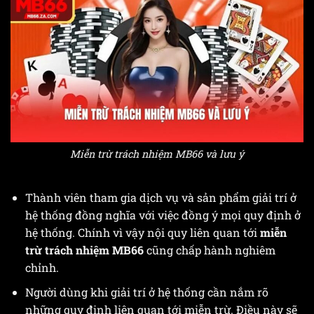
Miễn trừ trách nhiệm MB66 và lưu ý
Thành viên tham gia dịch vụ và sản phẩm giải trí ở
hệ thống đồng nghĩa với việc đồng ý mọi quy định ở
hệ thống. Chính vì vậy nội quy liên quan tới
miễn
trừ trách nhiệm MB66
cũng chấp hành nghiêm
chỉnh.
Người dùng khi giải trí ở hệ thống cần nắm rõ
những quy định liên quan tới miễn trừ. Điều này sẽ