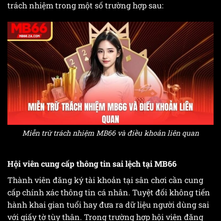
trách nhiệm trong một số trường hợp sau:
Miễn trừ trách nhiệm MB66 và điều khoản liên quan
Hội viên cung cấp thông tin sai lệch tại MB66
Thành viên đăng ký tài khoản tại sân chơi cần cung
cấp chính xác thông tin cá nhân. Tuyệt đối không tiến
hành khai gian tuổi hay đưa ra dữ liệu người dùng sai
với giấy tờ tùy thân. Trong trường hợp hội viên đăng