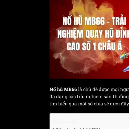
Nổ hũ MB66
là chủ đề được mọi ngư
đa dạng các trải nghiệm săn thưởng
tìm hiểu qua một số chia sẻ dưới đây
MỤC LỤC