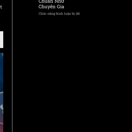
Chuẩn Như
Trong
–
Chuyên Gia
t
2025
Phương
Pháp
ở
Chức năng bình luận bị tắt
Của
Soi
Top
Cầu
Pro
Lô
Xếp
Đề
Hạng
–
1
4
Cách
Chọn
Số
Chuẩn
Như
Chuyên
Gia