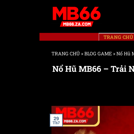
Bỏ
qua
nội
dung
TRANG CHỦ
TRANG CHỦ
»
BLOG GAME
»
Nổ Hũ M
Nổ Hũ MB66 – Trải N
29
Th7