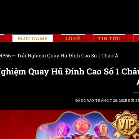
BLOG GAME
LÔ ĐỀ
TIN TỨC
B66 – Trải Nghiệm Quay Hũ Đỉnh Cao Số 1 Châu Á
ghiệm Quay Hũ Đỉnh Cao Số 1 Châ
ĐĂNG VÀO
THÁNG 7 29, 2025
BỞI
S