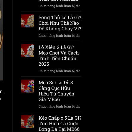
Gì?
ở
Chức năng bình luận bị tắt
Chơi
Các
Ít
Bước
Ăn
Song Thủ Lô Là Gì?
Nạp
Dày
Chơi Như Thế Nào
Tiền
Nhưng
Để Không Cháy Ví?
Mb66
Có
ở
Chức năng bình luận bị tắt
Chi
Dễ
Song
Tiết,
Trúng
Thủ
Đơn
Không?
Lô Xiên 2 Là Gì?
Lô
Giản
Mẹo Chơi Và Cách
Là
Cho
Tính Tiền Chuẩn
Gì?
Anh
2025
Chơi
Em
Như
ở
Chức năng bình luận bị tắt
Thế
Lô
Nào
Xiên
Mẹo Soi Lô Đề 3
Để
2
Càng Cực Hữu
ên
Không
Là
Hiệu Từ Chuyên
Cháy
Gì?
y
Gia MB66
Ví?
Mẹo
Chơi
ở
Chức năng bình luận bị tắt
Và
Mẹo
Cách
Soi
Kèo Chấp o.5 Là Gì?
Tính
Lô
Tìm Hiểu Cá Cược
Tiền
Đề
Bóng Đá Tại MB66
Chuẩn
3