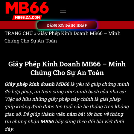
Bỏ
qua
nội
dung
ĐĂNG KÝ/ ĐĂNG NHẬP
TRANG CHỦ
»
Giấy Phép Kinh Doanh MB66 – Minh
Chứng Cho Sự An Toàn
Giấy Phép Kinh Doanh MB66 – Minh
Chứng Cho Sự An Toàn
Giấy phép kinh doanh MB66
là yếu tố giúp chứng minh
độ hợp pháp, an toàn cũng như minh bạch của nhà cái.
Việc sở hữu những giấy phép này chính là giải pháp
giúp khẳng định được tên tuổi của hệ thống trên không
gian số. Để giúp thành viên nắm bắt tốt hơn về thông
tin chứng nhận
MB66
hãy cùng theo dõi bài viết dưới
đây.