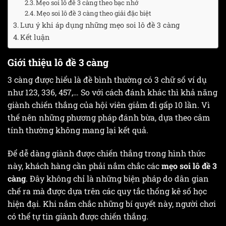
Mẹo soi lô đề 3 càng theo bạc nhớ
Mẹo soi lô đề 3 càng theo giải đặc biệt
Lưu ý khi áp dụng những mẹo soi lô đề 3 càng
Kết luận
Giới thiệu lô đề 3 càng
3 càng được hiểu là đề bình thường có 3 chữ số ví dụ
như 123, 336, 457,… So với cách đánh khác thì khả năng
giành chiến thắng của hội viên giảm đi gấp 10 lần. Vì
thế nên những phương pháp đánh bừa, dựa theo cảm
tính thường không mang lại kết quả.
Để dễ dàng giành được chiến thắng trong hình thức
này, khách hàng cần phải nắm chắc các
mẹo soi lô đề 3
càng
. Đây không chỉ là những biện pháp do dân gian
chế ra mà được dựa trên các quy tắc thống kê số học
hiện đại. Khi nắm chắc những bí quyết này, người chơi
có thể tự tin giành được chiến thắng.