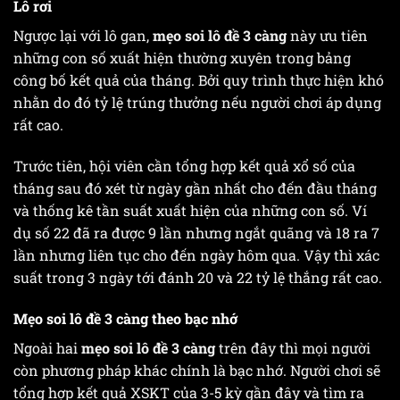
Lô rơi
Ngược lại với lô gan,
mẹo soi lô đề 3 càng
này ưu tiên
những con số xuất hiện thường xuyên trong bảng
công bố kết quả của tháng. Bởi quy trình thực hiện khó
nhằn do đó tỷ lệ trúng thưởng nếu người chơi áp dụng
rất cao.
Trước tiên, hội viên cần tổng hợp kết quả xổ số của
tháng sau đó xét từ ngày gần nhất cho đến đầu tháng
và thống kê tần suất xuất hiện của những con số. Ví
dụ số 22 đã ra được 9 lần nhưng ngắt quãng và 18 ra 7
lần nhưng liên tục cho đến ngày hôm qua. Vậy thì xác
suất trong 3 ngày tới đánh 20 và 22 tỷ lệ thắng rất cao.
Mẹo soi lô đề 3 càng theo bạc nhớ
Ngoài hai
mẹo soi lô đề 3 càng
trên đây thì mọi người
còn phương pháp khác chính là bạc nhớ. Người chơi sẽ
tổng hợp kết quả XSKT của 3-5 kỳ gần đây và tìm ra