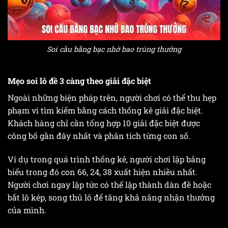
Soi cầu bằng bạc nhớ bao trúng thưởng
Mẹo soi lô đề 3 càng theo giải đặc biệt
Ngoài những biện pháp trên, người chơi có thể thu hẹp
phạm vi tìm kiếm bằng cách thống kê giải đặc biệt.
Khách hàng chỉ cần tổng hợp 10 giải đặc biệt được
công bố gần đây nhất và phân tích từng con số.
Ví dụ trong quá trình thống kê, người chơi lập bảng
biểu trong đó con 66, 24, 38 xuất hiện nhiều nhất.
Người chơi ngay lập tức có thể lập thành dàn đề hoặc
bắt lô kép, song thủ lô để tăng khả năng nhận thưởng
của mình.