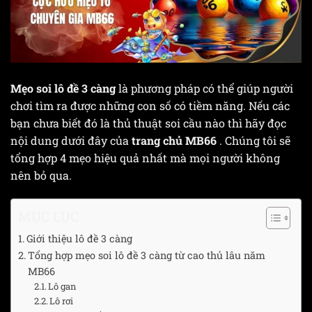
Mẹo soi lô đề 3 càng
là phương pháp có thể giúp người
chơi tìm ra được những con số có tiềm năng. Nếu các
bạn chưa biết đó là thủ thuật soi cầu nào thì hãy đọc
nội dung dưới đây của
trang chủ MB66
. Chúng tôi sẽ
tổng hợp 4 mẹo hiệu quả nhất mà mọi người không
nên bỏ qua.
MỤC LỤC
Giới thiệu lô đề 3 càng
Tổng hợp mẹo soi lô đề 3 càng từ cao thủ lâu năm
MB66
Lô gan
Lô rơi