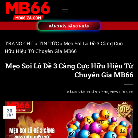
Bỏ
qua
nội
dung
ĐĂNG KÝ/ ĐĂNG NHẬP
TRANG CHỦ
»
TIN TỨC
»
Mẹo Soi Lô Đề 3 Càng Cực
Hữu Hiệu Từ Chuyên Gia MB66
Mẹo Soi Lô Đề 3 Càng Cực Hữu Hiệu Từ
Chuyên Gia MB66
ĐĂNG VÀO
THÁNG 7 30, 2025
BỞI
SEO
30
Th7