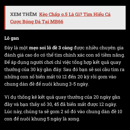
XEM THÊM
Kèo Chấp o.5 Là Gì? Tìm Hiểu Cá
Cược Bóng Đá Tại MB66
Lô gan
Đây là một
mẹo soi lô đề 3 càng
được nhiều chuyên gia
đánh giá cao do có thể tìm chính xác con số tiềm năng.
Để áp dụng người chơi chỉ việc tổng hợp kết quả quay
thưởng của 30 kỳ gần đây. Sau đó bạn sẽ soi cầu tìm ra
những con số biến mất từ 12 đến 20 kỳ rồi gom vào
chung dàn đề để nuôi khung 3-5 ngày.
Ví dụ thống kê kết quả quay thưởng của 20 ngày gần
đầy và bạn thấy số 30, 45 đã biến mất được 12 ngày.
Lúc này, chúng ta sẽ gom 2 số đó vào chung dàn đề 10
con để nuôi khung 5 ngày là xong.