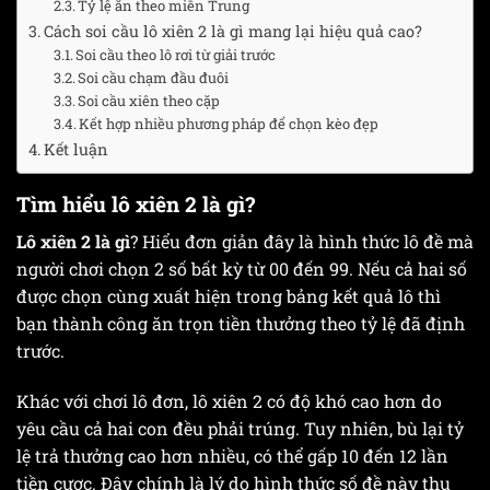
Tỷ lệ ăn theo miền Trung
Cách soi cầu lô xiên 2 là gì mang lại hiệu quả cao?
Soi cầu theo lô rơi từ giải trước
Soi cầu chạm đầu đuôi
Soi cầu xiên theo cặp
Kết hợp nhiều phương pháp để chọn kèo đẹp
Kết luận
Tìm hiểu lô xiên 2 là gì?
Lô xiên 2 là gì
? Hiểu đơn giản đây là hình thức lô đề mà
người chơi chọn 2 số bất kỳ từ 00 đến 99. Nếu cả hai số
được chọn cùng xuất hiện trong bảng kết quả lô thì
bạn thành công ăn trọn tiền thưởng theo tỷ lệ đã định
trước.
Khác với chơi lô đơn, lô xiên 2 có độ khó cao hơn do
yêu cầu cả hai con đều phải trúng. Tuy nhiên, bù lại tỷ
lệ trả thưởng cao hơn nhiều, có thể gấp 10 đến 12 lần
tiền cược. Đây chính là lý do hình thức số đề này thu