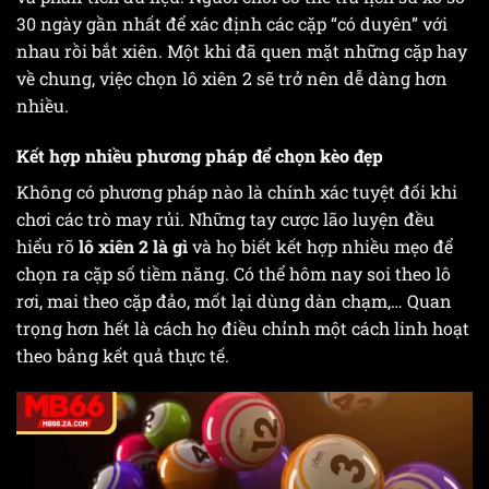
30 ngày gần nhất để xác định các cặp “có duyên” với
nhau rồi bắt xiên. Một khi đã quen mặt những cặp hay
về chung, việc chọn lô xiên 2 sẽ trở nên dễ dàng hơn
nhiều.
Kết hợp nhiều phương pháp để chọn kèo đẹp
Không có phương pháp nào là chính xác tuyệt đối khi
chơi các trò may rủi. Những tay cược lão luyện đều
hiểu rõ
lô xiên 2 là gì
và họ biết kết hợp nhiều mẹo để
chọn ra cặp số tiềm năng. Có thể hôm nay soi theo lô
rơi, mai theo cặp đảo, mốt lại dùng dàn chạm,… Quan
trọng hơn hết là cách họ điều chỉnh một cách linh hoạt
theo bảng kết quả thực tế.