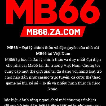
MB66
– Đại lý chính thức và độc quyền của nhà cái
MB66 tại Việt Nam
MB66 tự hào là đại lý chính thức và duy nhất đại diện
cho nhà cái MB66 tại thị trường Việt Nam. Chúng tôi
cung cấp một thế giới giải trí đa dạng với hàng loạt trò
chơi hấp dẫn như:
casino trực tuyến, cá cược thể thao,
game nổ hũ, xổ số – lô đề
và nhiều hình thức cá cược
khác.
Đặc biệt, dành tặng người chơi mới chương trình ưu
đãi cực kỳ hấp dẫn:
MB66 tặng 66K miễn phí
ngay sau