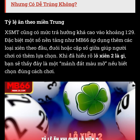
Nhưng Có Dễ Trúng Không?
Tỷ lệ ăn theo miền Trung
XSMT cũng có mức trả hưởng khá cao vào khoảng 1:29.
Đặc biệt một số nền tảng như MB66 áp dụng thêm các
loại xiên theo đầu, đuôi hoặc cặp số giữa giúp người
chơi có thêm lựa chọn. Khi đã hiểu rõ l
ô xiên 2 là g
ì,
bạn sẽ thấy đây là một “mảnh đất màu mỡ” nếu biết
chọn đúng cách chơi.