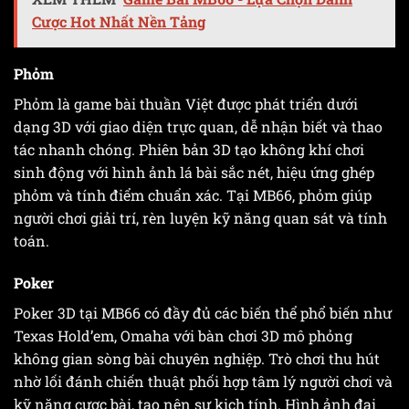
Cược Hot Nhất Nền Tảng
Phỏm
Phỏm là game bài thuần Việt được phát triển dưới
dạng 3D với giao diện trực quan, dễ nhận biết và thao
tác nhanh chóng. Phiên bản 3D tạo không khí chơi
sinh động với hình ảnh lá bài sắc nét, hiệu ứng ghép
phỏm và tính điểm chuẩn xác. Tại MB66, phỏm giúp
người chơi giải trí, rèn luyện kỹ năng quan sát và tính
toán.
Poker
Poker 3D tại MB66 có đầy đủ các biến thể phổ biến như
Texas Hold’em, Omaha với bàn chơi 3D mô phỏng
không gian sòng bài chuyên nghiệp. Trò chơi thu hút
nhờ lối đánh chiến thuật phối hợp tâm lý người chơi và
kỹ năng cược bài, tạo nên sự kịch tính. Hình ảnh đại