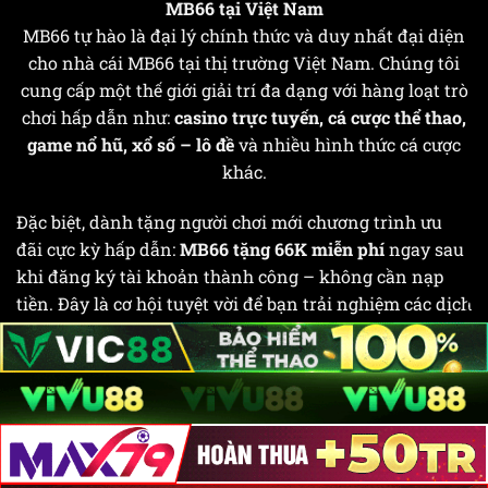
MB66 tại Việt Nam
MB66 tự hào là đại lý chính thức và duy nhất đại diện
cho nhà cái MB66 tại thị trường Việt Nam. Chúng tôi
cung cấp một thế giới giải trí đa dạng với hàng loạt trò
chơi hấp dẫn như:
casino trực tuyến, cá cược thể thao,
game nổ hũ, xổ số – lô đề
và nhiều hình thức cá cược
khác.
Đặc biệt, dành tặng người chơi mới chương trình ưu
đãi cực kỳ hấp dẫn:
MB66 tặng 66K miễn phí
ngay sau
khi đăng ký tài khoản thành công – không cần nạp
tiền. Đây là cơ hội tuyệt vời để bạn trải nghiệm các dịch
vụ tại MB66 hoàn toàn miễn phí!