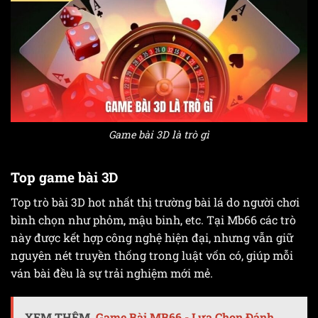
Game bài 3D là trò gì
Top game bài 3D
Top trò bài 3D hot nhất thị trường bài lá do người chơi
bình chọn như phỏm, mậu binh, etc. Tại Mb66 các trò
này được kết hợp công nghệ hiện đại, nhưng vẫn giữ
nguyên nét truyền thống trong luật vốn có, giúp mỗi
ván bài đều là sự trải nghiệm mới mẻ.
XEM THÊM
Game Bài MB66 - Lựa Chọn Đánh