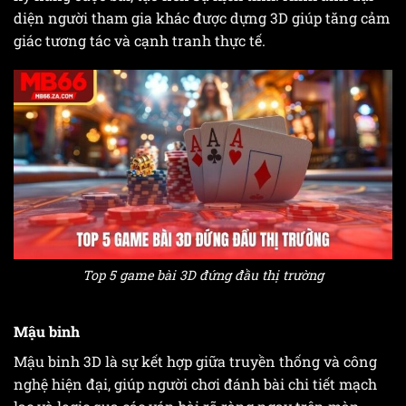
diện người tham gia khác được dựng 3D giúp tăng cảm
giác tương tác và cạnh tranh thực tế.
Top 5 game bài 3D đứng đầu thị trường
Mậu binh
Mậu binh 3D là sự kết hợp giữa truyền thống và công
nghệ hiện đại, giúp người chơi đánh bài chi tiết mạch